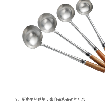
鸿运厨锅铲
的铲头弧度更贴合炒锅锅底，尤其是在搭
不需要很大的力气，也能完成翻炒动作。
这种顺手感，往往只有长期做饭的人才会特别在意。
四、家常菜里，锅铲比想象中更重要
很多人会把注意力放在食材和调味上，却忽略了工具
其实，一道菜炒得是否舒服，锅铲影响很大。
例如：
炒土豆丝时，锅铲如果边缘太厚，容易把土豆压断；
煎豆腐时，如果锅铲不贴锅，翻面容易碎；
炒肉片时，锅铲太轻又不容易快速翻动。
而好的锅铲，并不是功能复杂，而是用起来顺手。
鸿运厨锅铲
更偏向日常实用路线，没有太多复杂设计