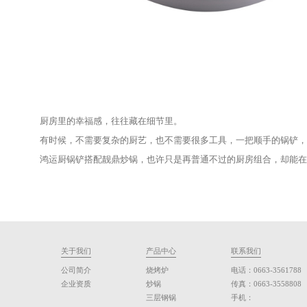
六、真正舒服的厨房，不一定要很多电
现在厨房电器越来越多，但很多人后常用的，还是那
一口炒锅、一把锅铲、一块砧板。
真正陪伴日常生活的，往往是这些普通的东西。
鸿运厨锅铲
和
靓鼎炒锅
也是如此。
它们不需要特别复杂的功能，而是在一次次做饭过程
这种感觉，不一定会被立刻注意到，但时间久了，就
七、做饭这件事，本来就是生活的一部
很多时候，人们怀念的并不是某道复杂的菜，而是厨
锅里的热气、油锅里的声音，还有翻炒时锅铲轻轻碰
而这些日常感，恰恰来自每天重复使用的小工具。