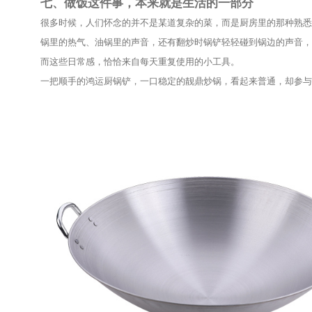
五、厨房里的默契，来自锅和锅铲的配
很多家庭会发现：
同一把锅铲，换一口锅后，手感可能完全不同。
这是因为锅的弧度、深度和锅铲的形状，需要互相适
靓鼎炒锅
的锅型更符合中式翻炒习惯，而鸿运厨锅铲
两者搭配时，无论是翻、推、压还是盛菜，都比较自
尤其是在晚饭高峰时间，一边炒菜、一边照顾家里其
这些细节虽然不显眼，却会影响每天做饭时的情绪。