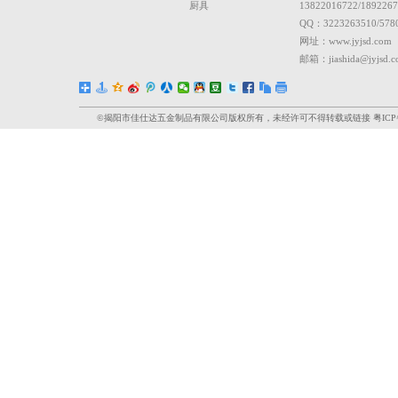
一把顺手的鸿运厨锅铲，一口稳定的靓鼎炒锅，看起