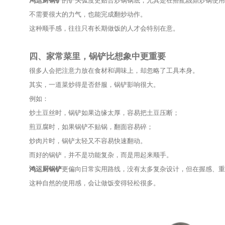
铲头角度不合适，翻菜总觉得别扭。
这些小问题，单独看似乎不明显，但每天重复使用，
鸿运厨锅铲
在设计上，更偏向家常厨房的实际使用感
搭配
靓鼎炒锅
时，翻炒动作也更流畅，做饭时不会总
三、一把顺手的锅铲，会让做饭节奏更
很多人做饭累，并不一定是因为菜复杂，而是因为操
尤其是下班之后，本身已经有些疲惫，如果锅具不好
而一把顺手的锅铲，会让整个过程轻松很多。
比如炒青菜时，锅铲能自然把菜带起来；
炒鸡蛋时，翻面更利落；
做炒饭时，也能轻松把米饭打散。